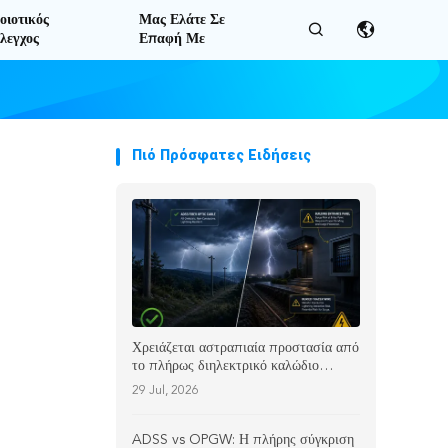
οιοτικός
Μας Ελάτε Σε
λεγχος
Επαφή Με
Πιό Πρόσφατες Ειδήσεις
Χρειάζεται αστραπιαία προστασία από
το πλήρως διηλεκτρικό καλώδιο
οπτικών ινών; | Ίνα TTI
29 Jul, 2026
ADSS vs OPGW: Η πλήρης σύγκριση