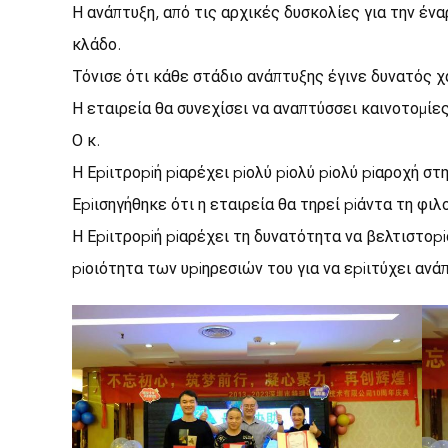
Η ανάπτυξη, από τις αρχικές δυσκολίες για την έν
κλάδο.
Τόνισε ότι κάθε στάδιο ανάπτυξης έγινε δυνατός χ
Η εταιρεία θα συνεχίσει να αναπτύσσει καινοτομίε
Ο κ.
Η Εpiιτροpiή piαρέχει piολύ piολύ piολύ piαροχή στ
Εpiισηγήθηκε ότι η εταιρεία θα τηρεί piάντα τη φι
Η Εpiιτροpiή piαρέχει τη δυνατότητα να βελτιστοp
piοιότητα των υpiηρεσιών του για να εpiιτύχει ανά