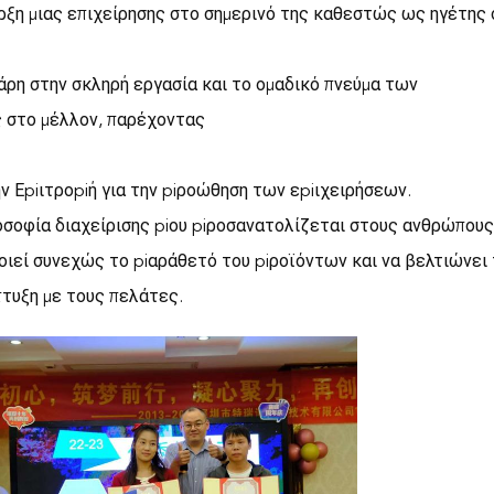
αρξη μιας επιχείρησης στο σημερινό της καθεστώς ως ηγέτης
άρη στην σκληρή εργασία και το ομαδικό πνεύμα των
ς στο μέλλον, παρέχοντας
ην Εpiιτροpiή για την piροώθηση των εpiιχειρήσεων.
λοσοφία διαχείρισης piου piροσανατολίζεται στους ανθρώπους
iοιεί συνεχώς το piαράθετό του piροϊόντων και να βελτιώνει 
πτυξη με τους πελάτες.