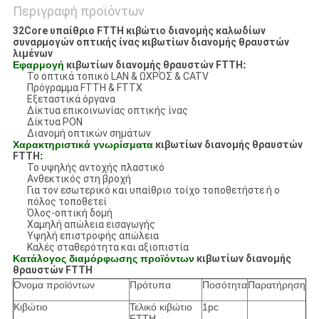
Περιγραφή προϊόντων
32Core υπαίθριο FTTH κιβώτιο διανομής καλωδίων
συναρμογών οπτικής ίνας κιβωτίων διανομής θραυστών
λιμένων
Εφαρμογή
κιβωτίων διανομής θραυστών FTTH
:
Το οπτικά τοπικό LAN & ΩΧΡΌΣ & CATV
Πρόγραμμα FTTH & FTTX
Εξεταστικά όργανα
Δίκτυα επικοινωνίας οπτικής ίνας
Δίκτυα PON
Διανομή οπτικών σημάτων
Χαρακτηριστικά γνωρίσματα
κιβωτίων διανομής θραυστών
FTTH
:
Το υψηλής αντοχής πλαστικό
Ανθεκτικός στη βροχή
Για τον εσωτερικό και υπαίθριο τοίχο τοποθετήστε ή ο
πόλος τοποθετεί
Όλος-οπτική δομή
Χαμηλή απώλεια εισαγωγής
Υψηλή επιστροφής απώλεια
Καλές σταθερότητα και αξιοπιστία
Κατάλογος διαμόρφωσης προϊόντων
κιβωτίων διανομής
θραυστών FTTH
Όνομα προϊόντων
Πρότυπα
Ποσότητα
Παρατήρηση
Κιβώτιο
Τελικό κιβώτιο
1pc
FTTH