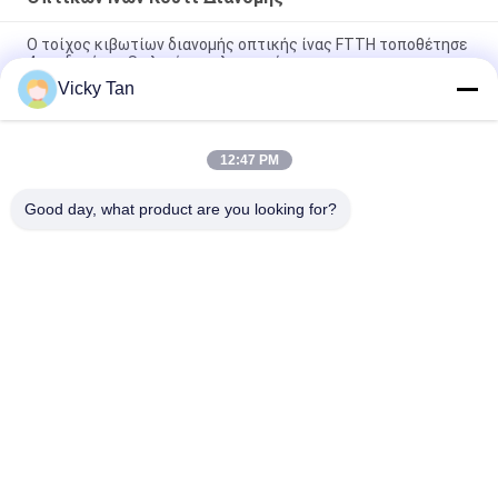
Ο τοίχος κιβωτίων διανομής οπτικής ίνας FTTH τοποθέτησε
4 συνδετήρες Sc λιμένων ελαφριούς
Vicky Tan
Ip65 υπαίθρια χρήση Ftth κιβωτίων λήξης οπτικών ινών
βαθμού
12:47 PM
ABS υλικοί οπτικών ινών διανομής προσαρμοστές Sc
κιβωτίων FTTH εσωτερικοί υπαίθριοι κατάλληλοι
Good day, what product are you looking for?
Λαϊκή κατηγορία
Όλα
Οπτικών Ινών 
Οπτικών Ινών 
Patch Cord
Pigtail
Καλώδιο Οπτικών 
Οπτικών Ινών 
Ινών
Connector
Οπτικών Ινών 
Οπτικών Ινών 
Adapter
Εξασθένηση