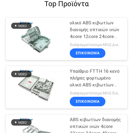
Top Προϊόντα
υλικό ABS κιβωτίων
διανομής οπτικών ινών
4core 12core 24core
48core
διαπραγματεύσιμα MOQ:Διαπραγματεύσιμος
ΕΠΙΚΟΙΝΩΝΊΑ
Υπαίθριο FTTH 16 κενό
πλήρες φορτωμένο
υλικό ABS κιβωτίων
διανομής οπτικών ινών
διαπραγματεύσιμα MOQ:διαπραγματεύσιμος
πυρήνων
ΕΠΙΚΟΙΝΩΝΊΑ
ABS κιβωτίων διανομής
οπτικών ινών 4core