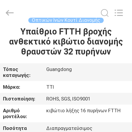
TTI
Fiber
Communication
Tech.
Co.,
Οπτικών Ινών Κουτί Διανομής
Ltd..
All
Rights
Υπαίθριο FTTH βροχής
ΣΠΊΤΙ
Reserved.
ανθεκτικό κιβώτιο διανομής
ΠΡΟΪΌΝΤΑ
θραυστών 32 πυρήνων
ΠΕΡΊΠΟΥ
Τόπος
Guangdong
καταγωγής:
ΕΜΕΊΣ
Μάρκα:
TTI
ΓΎΡΟΣ
Πιστοποίηση:
ROHS, SGS, ISO9001
ΕΡΓΟΣΤΑΣΊΩΝ
Αριθμό
κιβώτιο λήξης 16 πυρήνων FTTH
μοντέλου:
ΠΟΙΟΤΙΚΌΣ
Ποσότητα
Διαπραγματεύσιμος