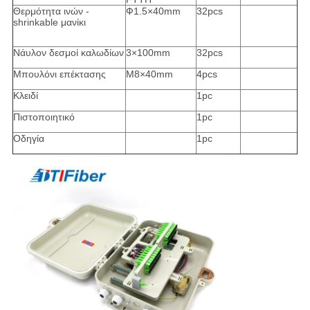
Θερμότητα ινών -
Ф1.5×40mm
32pcs
shrinkable μανίκι
Νάυλον δεσμοί καλωδίων
3×100mm
32pcs
Μπουλόνι επέκτασης
M8×40mm
4pcs
Κλειδί
1pc
Πιστοποιητικό
1pc
Οδηγία
1pc