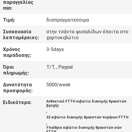
παραγγελίας
ΈΛΕΓΧΟΣ
min:
Τιμή:
διαπραγματεύσιμα
ΜΑΣ
ΕΛΆΤΕ
Συσκευασία
στην τσάντα φυσαλίδων έπειτα στο
λεπτομέρειες:
χαρτοκιβώτιο
ΣΕ
Χρόνος
3-5days
ΕΠΑΦΉ
παράδοσης:
ΜΕ
Όροι
T/T, , Paypal
πληρωμής:
ΖΗΤΉΣΤΕ
Δυνατότητα
5000/week
ΈΝΑ
προσφοράς:
ΑΠΌΣΠΑΣΜΑ
Ειδικότερα:
Ανθεκτικό FTTH κιβώτιο διανομής θραυστών
βροχής
,
32 κιβώτιο διανομής θραυστών πυρήνων FTTH
SITEMAP
,
Υπαίθριο κιβώτιο διανομής θραυστών ινών
FTTH