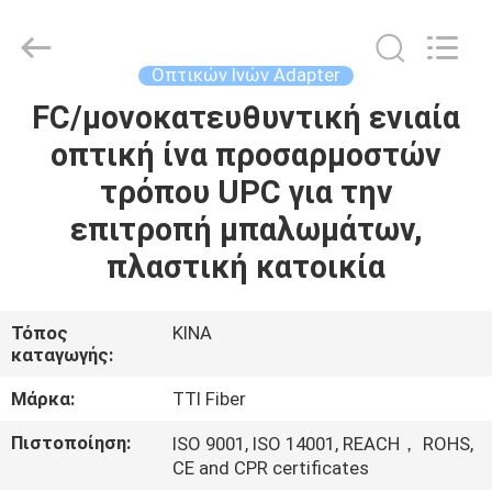
TTI
Fiber
Communication
Tech.
Co.,
Οπτικών Ινών Adapter
Ltd..
All
Rights
FC/μονοκατευθυντική ενιαία
ΣΠΊΤΙ
Reserved.
οπτική ίνα προσαρμοστών
ΠΡΟΪΌΝΤΑ
τρόπου UPC για την
επιτροπή μπαλωμάτων,
ΠΕΡΊΠΟΥ
πλαστική κατοικία
ΕΜΕΊΣ
Τόπος
ΚΙΝΑ
καταγωγής:
ΓΎΡΟΣ
ΕΡΓΟΣΤΑΣΊΩΝ
Μάρκα:
TTI Fiber
Πιστοποίηση:
ISO 9001, ISO 14001, REACH， ROHS,
ΠΟΙΟΤΙΚΌΣ
CE and CPR certificates