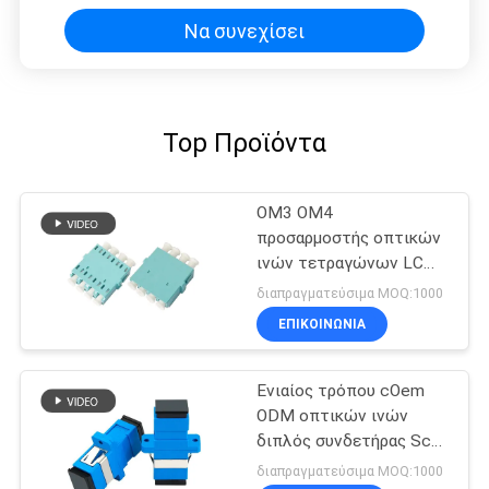
κατοικία
Να συνεχίσει
Top Προϊόντα
OM3 OM4
προσαρμοστής οπτικών
ινών τετραγώνων LC
για το σκοινί, μπλε/
διαπραγματεύσιμα MOQ:1000
μπεζ/Aqua μπαλωμάτων
ΕΠΙΚΟΙΝΩΝΊΑ
ινών
Ενιαίος τρόπου cOem
ODM οπτικών ινών
διπλός συνδετήρας Sc
προσαρμοστών
διαπραγματεύσιμα MOQ:1000