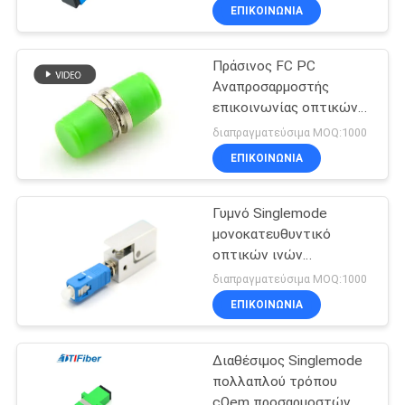
γρήγορος γρήγορος
ΕΠΙΚΟΙΝΩΝΊΑ
Πράσινος FC PC
Αναπροσαρμοστής
επικοινωνίας οπτικών
ινών με μεταλλικό
διαπραγματεύσιμα MOQ:1000
περίβλημα κλείστρου
ΕΠΙΚΟΙΝΩΝΊΑ
Γυμνό Singlemode
μονοκατευθυντικό
οπτικών ινών
προσαρμοστών adoptor
διαπραγματεύσιμα MOQ:1000
ινών ABS μπλε
ΕΠΙΚΟΙΝΩΝΊΑ
Διαθέσιμος Singlemode
πολλαπλού τρόπου
cOem προσαρμοστών