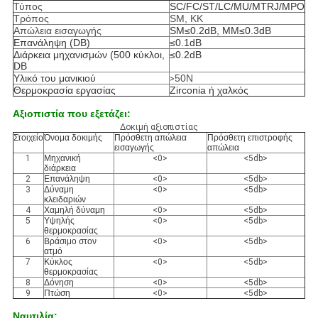
Τύπος
SC/FC/ST/LC/MU/MTRJ/MPO
Τρόπος
SM, ΚΚ
Απώλεια εισαγωγής
SM≤0.2dB, MM≤0.3dB
Επανάληψη (DB)
≤0.1dB
Διάρκεια μηχανισμών (500 κύκλοι,
≤0.2dB
DB
Υλικό του μανικιού
50N
>
Θερμοκρασία εργασίας
Zirconia ή χαλκός
Αξιοπιστία που εξετάζει:
Δοκιμή αξιοπιστίας
Στοιχείο
Όνομα δοκιμής
Πρόσθετη απώλεια
Πρόσθετη επιστροφής
εισαγωγής
απώλεια
1
Μηχανική
<0>
<5db>
διάρκεια
2
Επανάληψη
<0>
<5db>
3
Δύναμη
<0>
<5db>
κλειδαριών
4
Χαμηλή δύναμη
<0>
<5db>
5
Υψηλής
<0>
<5db>
θερμοκρασίας
6
Βράσιμο στον
<0>
<5db>
ατμό
7
Κύκλος
<0>
<5db>
θερμοκρασίας
8
Δόνηση
<0>
<5db>
9
Πτώση
<0>
<5db>
Ναυτιλία: