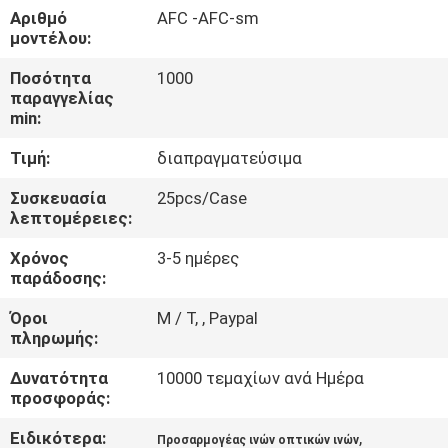
ΈΛΕΓΧΟΣ
Αριθμό
AFC -AFC-sm
μοντέλου:
ΜΑΣ
Ποσότητα
1000
παραγγελίας
ΕΛΆΤΕ
min:
ΣΕ
Τιμή:
διαπραγματεύσιμα
ΕΠΑΦΉ
Συσκευασία
25pcs/Case
ΜΕ
λεπτομέρειες:
Χρόνος
3-5 ημέρες
ΖΗΤΉΣΤΕ
παράδοσης:
ΈΝΑ
Όροι
Μ / Τ, , Paypal
πληρωμής:
ΑΠΌΣΠΑΣΜΑ
Δυνατότητα
10000 τεμαχίων ανά Ημέρα
προσφοράς:
SITEMAP
Ειδικότερα:
,
Προσαρμογέας ινών οπτικών ινών