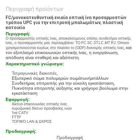
Περιγραφή προϊόντων
FC/μονοκατευθυντική ενιαία οπτική ίνα προσαρμοστών
τρόπου UPC για την επιτροπή μπαλωμάτων, πλαστική
κατοικία
Περιγραφή:
Ο προσαρμοστής οπτικής ίνας, αποκαλούμενος επίσης συνδετήρα οπτικής
ίνας, ο προσαρμοστής μας περιλαμβάνει: ΤΟ FC.SC.ST.LC.MT RJ. Όποιοι
και
χρησιμοποιούνται ευρέως στο πλαίσιο το (ODF) διανομής οπτικής ίνας,
τον εξοπλισμό επικοινωνιών οπτικής ίνας, η ενοργάνωση,
απόδοση είναι σταθερή και αξιόπιστη.
Χαρακτηριστικό γνώρισμα:
Τετραγωνικές διακοπές,
Εξωτερικό σώμα πολυμερών σωμάτων/μετάλλων
Συνδετήρας επιτροπής για την εύκολη εγκατάσταση,
Πυκνότητα επιτροπής αύξησης και γρήγορο βούλωμα στην
εγκατάσταση
Εφαρμογή:
δίκτυο επικοινωνίας οπτικής ίνας
ευρυζωνικό δίκτυο πρόσβασης ινών
Ίνα CATV
FTTP
ΤΟΠΙΚΌ LAN & ΩΧΡΌΣ
Προδιαγραφή:
Προδιαγραφή