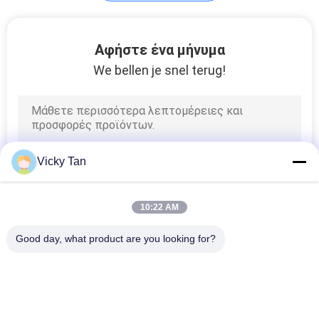
Οπτικών Ινών
Αφήστε ένα μήνυμα
ασφαλείας Terminal
We bellen je snel terug!
46
Vicky Tan
Οπτικών Ινών Λήξη
Splice
10:22 AM
Good day, what product are you looking for?
Λαϊκή κατηγορία
Όλα
14
Οπτικών Ινών 
Οπτικών Ινών 