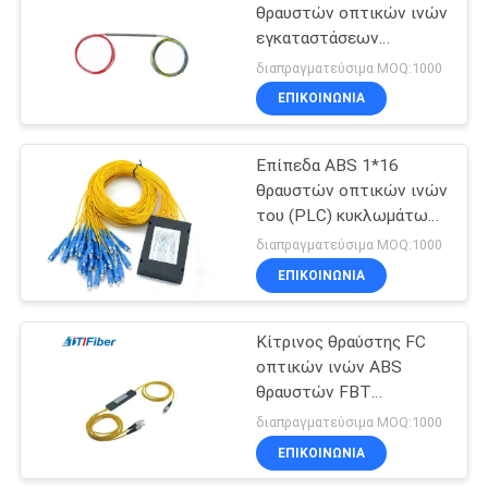
θραυστών οπτικών ινών
εγκαταστάσεων
85
lookgood FTB ή ο
διαπραγματεύσιμα MOQ:1000
σωλήνας χάλυβα
Οπτικών Ινών
ΕΠΙΚΟΙΝΩΝΊΑ
μπορούν να
Splitter
προσαρμοστούν με την
ελεύθερη ετικέττα
Επίπεδα ABS 1*16
θραυστών οπτικών ινών
του (PLC) κυκλωμάτων
Lightwave για το δίκτυο
διαπραγματεύσιμα MOQ:1000
ΕΠΙΚΟΙΝΩΝΊΑ
20
Οπτική ίνα
Κίτρινος θραύστης FC
οπτικών ινών ABS
Loopback
θραυστών FBT
κιβωτίων ABS σκοινιού
διαπραγματεύσιμα MOQ:1000
μπαλωμάτων οπτικών
ΕΠΙΚΟΙΝΩΝΊΑ
ινών - FC