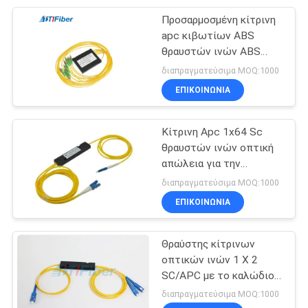
Προσαρμοσμένη κίτρινη
27
apc κιβωτίων ABS
Οπτικών ινών
θραυστών ινών ABS
FTB πλεξίδα οπτικών
διαπραγματεύσιμα MOQ:1000
Ferrule
ινών
ΕΠΙΚΟΙΝΩΝΊΑ
Κίτρινη Apc 1x64 Sc
θραυστών ινών οπτική
απώλεια για την
20
επικοινωνία Systerm
διαπραγματεύσιμα MOQ:1000
Επιτροπή
ΕΠΙΚΟΙΝΩΝΊΑ
μπαλωμάτων Mpo
Θραύστης κίτρινων
οπτικών ινών 1 X 2
SC/APC με το καλώδιο
ινών 3.0mm G657A
διαπραγματεύσιμα MOQ:1000