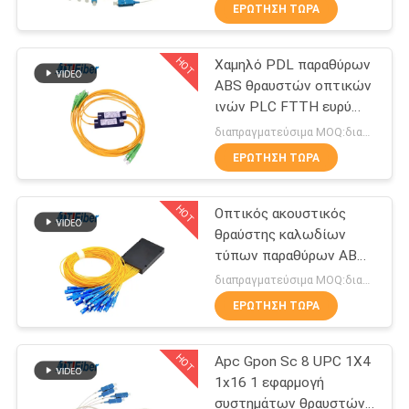
το συνδετήρα
ΈΛΕΓΧΟΣ
ΕΡΏΤΗΣΗ ΤΏΡΑ
HOT
Χαμηλό PDL παραθύρων
ΜΑΣ
240
ABS θραυστών οπτικών
ΕΛΆΤΕ
ινών PLC FTTH ευρύ
Καλώδιο οπτικών
ΣΕ
λειτουργούν μήκος
διαπραγματεύσιμα MOQ:διαπραγματεύσιμος
ινών
κύματος τύπων
ΕΠΑΦΉ
ΕΡΏΤΗΣΗ ΤΏΡΑ
ΜΕ
HOT
Οπτικός ακουστικός
θραύστης καλωδίων
ΖΗΤΉΣΤΕ
τύπων παραθύρων ABS,
53
θραύστης πολλαπλού
ΈΝΑ
διαπραγματεύσιμα MOQ:διαπραγματεύσιμος
τρόπου ινών PLC 1x32
Οπτικών Ινών
ΕΡΏΤΗΣΗ ΤΏΡΑ
ΑΠΌΣΠΑΣΜΑ
Connector
HOT
Apc Gpon Sc 8 UPC 1X4
SITEMAP
1x16 1 εφαρμογή
συστημάτων θραυστών