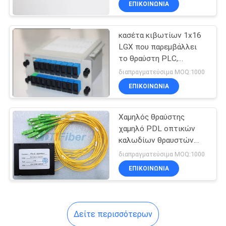
ΕΠΙΚΟΙΝΩΝΊΑ
26
Λύση FTTH
κασέτα κιβωτίων 1x16
LGX που παρεμβάλλει
το θραύστη PLC,
οπτικός θραύστης PLC
διαπραγματεύσιμα MOQ:1000
ινών 16 λιμένων
ΕΠΙΚΟΙΝΩΝΊΑ
78
Χαμηλός θραύστης
χαμηλό PDL οπτικών
Οπτικών Ινών Κουτί
καλωδίων θραυστών
οπτικών ινών απώλειας
Διανομής
διαπραγματεύσιμα MOQ:1000
εισαγωγής και υψηλή
ΕΠΙΚΟΙΝΩΝΊΑ
αξιοπιστία
Δείτε περισσότερων
78