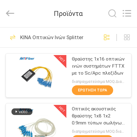
TTI
Fiber
Communication
Προϊόντα
Tech.
Co.,
Ltd..
All
Rights
ΣΠΊΤΙ
288
Reserved.
ΚΙΝΑ Οπτικών Ινών Splitter
Οπτικών Ινών Patch
ΠΡΟΪΌΝΤΑ
Cord
HOT
Θραύστης 1x16 οπτικών
ινών συστημάτων FTTX
ΠΕΡΊΠΟΥ
με το Sc/Apc πλεξίδων
ΕΜΕΊΣ
διαπραγματεύσιμα MOQ:Διαπραγματεύσιμος
ΕΡΏΤΗΣΗ ΤΏΡΑ
101
ΓΎΡΟΣ
Οπτικών Ινών
HOT
Οπτικός ακουστικός
ΕΡΓΟΣΤΑΣΊΩΝ
θραύστης 1x8 1x2
Pigtail
0.9mm τύπων σωλήνων
ΠΟΙΟΤΙΚΌΣ
χάλυβα με APC SC/UPC
διαπραγματεύσιμα MOQ:διαπραγματεύσιμος